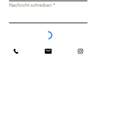
Nachricht schreiben
ABSENDEN
hello@coachformore.de
Impressum
Datenschutz
© 2024 by coach for more