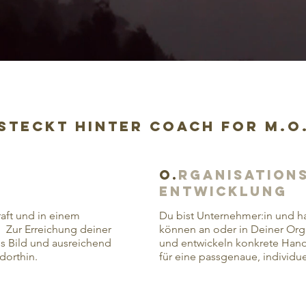
steckt hinter Coach for M.O.
O.
Rganisation
entwicklung
raft und in einem
Du bist Unternehmer:in und has
. Zur Erreichung deiner
können an oder in Deiner Orga
es Bild und ausreichend
und entwickeln konkrete Ha
dorthin.
für eine passgenaue, individu