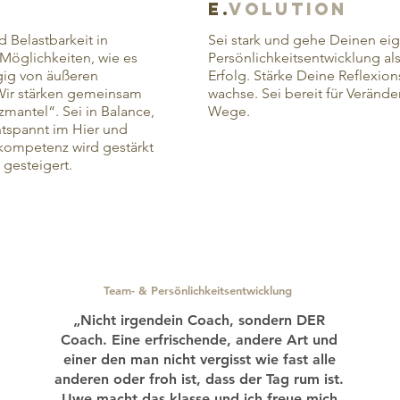
E.
Volution
d Belastbarkeit in
Sei stark und gehe Deinen e
Möglichkeiten, wie es
Persönlichkeitsentwicklung als
gig von äußeren
Erfolg. Stärke Deine Reflexi
 Wir stärken gemeinsam
wachse. Sei bereit für Verän
mantel“. Sei in Balance,
Wege.
tspannt im Hier und
skompetenz wird gestärkt
 gesteigert.
Team- & Persönlichkeitsentwicklung
„Nicht irgendein Coach, sondern DER
Coach. Eine erfrischende, andere Art und
einer den man nicht vergisst wie fast alle
anderen oder froh ist, dass der Tag rum ist.
Uwe macht das klasse und ich freue mich