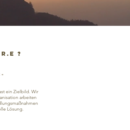
R.E ?
s-
t ein Zielbild. Wir
nisation arbeiten
ndlungsmaßnahmen
elle Lösung.